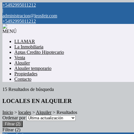
+5492995011212
|
administracion@leosfeir.com
+5492995011212
MENÚ
LLAMAR
La Inmobiliaria
Aptas Credito Hipotecario
Venta
Alquiler
Alquiler temporario
Propiedades
Contacto
15 Resultados de búsqueda
LOCALES EN ALQUILER
Inicio
>
locales
>
Alquiler
> Resultados
Ordenar por
Filtrar
(2)
Filtrar
(2)