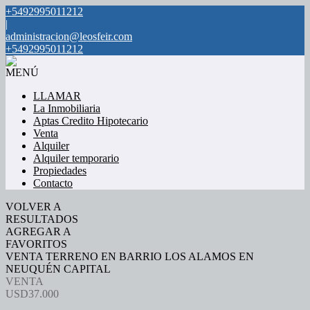
+5492995011212
|
administracion@leosfeir.com
+5492995011212
MENÚ
LLAMAR
La Inmobiliaria
Aptas Credito Hipotecario
Venta
Alquiler
Alquiler temporario
Propiedades
Contacto
VOLVER A
RESULTADOS
AGREGAR A
FAVORITOS
VENTA TERRENO EN BARRIO LOS ALAMOS EN
NEUQUÉN CAPITAL
VENTA
USD37.000