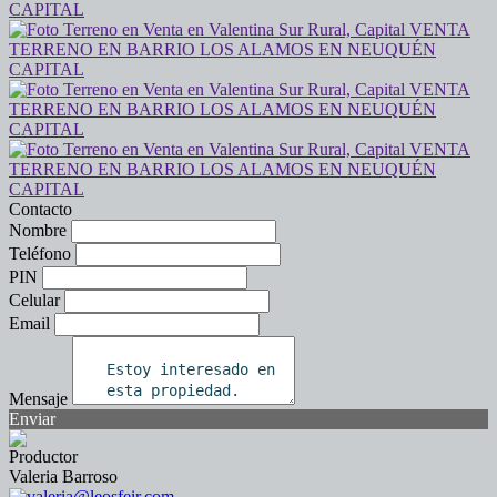
Contacto
Nombre
Teléfono
PIN
Celular
Email
Mensaje
Enviar
Productor
Valeria Barroso
valeria@leosfeir.com