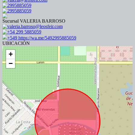
2995885059
2995885059
Sucursal VALERIA BARROSO
valeria.barroso@leosfeir.com
+54 299 5885059
+549 https://wa.me/5492995885059
UBICACIÓN
+
−