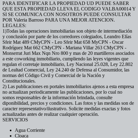
PARA IDENTIFICAR LA PROPIEDAD UD PUEDE SABER
QUE ESTA PROPIEDAD LLEVA EL CODIGO VALBA00014 Y
SI SE COMUNICA CON NOSOTROS PUEDE CONSULTAR
POR Valeria Barroso PARA UNA MEJOR ATENCION.
LEGALES:
1)Todas las operaciones inmobiliarias son objeto de intermediación
y conclusión por parte de los corredores colegiados, Leandro Elías
Sfeir Mat 489 CMyCPN - Leo Sfeir Mat 658 MyCPN - Oscar
Rodríguez Mat 662 CMyCPN - Mariana Villar 263 CMyCPN -
Monserrat Juri Max Nqn Nro 800 y mas de 20 martilleros asociados
a este coworking inmobiliario, cumpliendo las leyes vigentes que
regulan el corretaje inmobiliario, Ley Nacional 25.028, Ley 22.802
de Lealtad Comercial, Ley 24.240 de Defensa al Consumidor, las
normas del Código Civil y Comercial de la Nación y
Constitucionales.
2) Las publicaciones en portales inmobiliarios ajenos a esta empresa
no actualizan periodicamente las publicaciones, por lo cual no
somos responsables de la información brindada, consulte
diponibilidad, precios y condiciones. Las fotos y las medidas son de
caracter representativo/ilustrativo. Solicite medidas exactas y fotos
actualizadas antes de realizar cualquier operación.
SERVICIOS
Agua Corriente
Cloaca