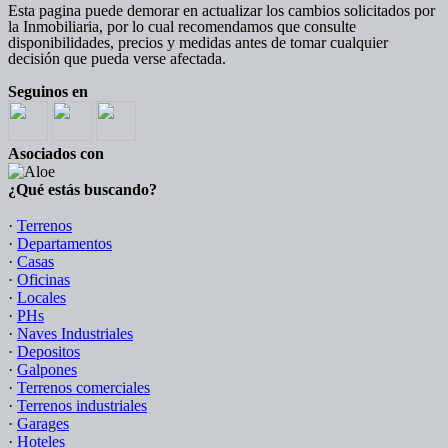
Esta pagina puede demorar en actualizar los cambios solicitados por
la Inmobiliaria, por lo cual recomendamos que consulte
disponibilidades, precios y medidas antes de tomar cualquier
decisión que pueda verse afectada.
Seguinos en
Asociados con
¿Qué estás buscando?
·
Terrenos
·
Departamentos
·
Casas
·
Oficinas
·
Locales
·
PHs
·
Naves Industriales
·
Depositos
·
Galpones
·
Terrenos comerciales
·
Terrenos industriales
·
Garages
·
Hoteles