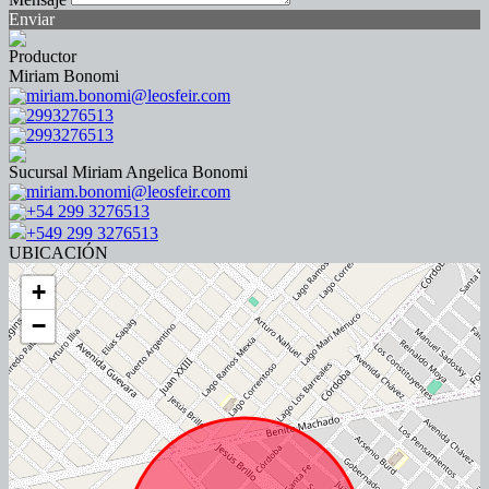
Enviar
Productor
Miriam Bonomi
miriam.bonomi@leosfeir.com
2993276513
2993276513
Sucursal Miriam Angelica Bonomi
miriam.bonomi@leosfeir.com
+54 299 3276513
+549 299 3276513
UBICACIÓN
+
−