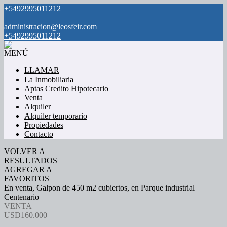
+5492995011212
|
administracion@leosfeir.com
+5492995011212
MENÚ
LLAMAR
La Inmobiliaria
Aptas Credito Hipotecario
Venta
Alquiler
Alquiler temporario
Propiedades
Contacto
VOLVER A
RESULTADOS
AGREGAR A
FAVORITOS
En venta, Galpon de 450 m2 cubiertos, en Parque industrial
Centenario
VENTA
USD160.000