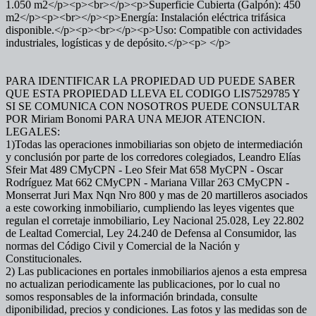
1.050 m2</p><p><br></p><p>Superficie Cubierta (Galpón): 450
m2</p><p><br></p><p>Energía: Instalación eléctrica trifásica
disponible.</p><p><br></p><p>Uso: Compatible con actividades
industriales, logísticas y de depósito.</p><p> </p>
PARA IDENTIFICAR LA PROPIEDAD UD PUEDE SABER
QUE ESTA PROPIEDAD LLEVA EL CODIGO LIS7529785 Y
SI SE COMUNICA CON NOSOTROS PUEDE CONSULTAR
POR Miriam Bonomi PARA UNA MEJOR ATENCION.
LEGALES:
1)Todas las operaciones inmobiliarias son objeto de intermediación
y conclusión por parte de los corredores colegiados, Leandro Elías
Sfeir Mat 489 CMyCPN - Leo Sfeir Mat 658 MyCPN - Oscar
Rodríguez Mat 662 CMyCPN - Mariana Villar 263 CMyCPN -
Monserrat Juri Max Nqn Nro 800 y mas de 20 martilleros asociados
a este coworking inmobiliario, cumpliendo las leyes vigentes que
regulan el corretaje inmobiliario, Ley Nacional 25.028, Ley 22.802
de Lealtad Comercial, Ley 24.240 de Defensa al Consumidor, las
normas del Código Civil y Comercial de la Nación y
Constitucionales.
2) Las publicaciones en portales inmobiliarios ajenos a esta empresa
no actualizan periodicamente las publicaciones, por lo cual no
somos responsables de la información brindada, consulte
diponibilidad, precios y condiciones. Las fotos y las medidas son de